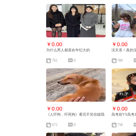
￥0.00
￥0.00
为什么男人都喜欢年纪大的
没关系！真的
762
0
780
￥0.00
￥0.00
《人吓狗，吓死狗》看完不笑你踹我
高考前VS高考
672
0
758