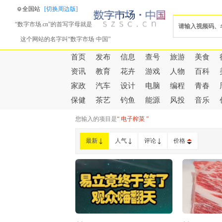
全国站
[切换周边版]
“数字市场.cn”的首写字母就是
这个网站的名字叫“数字市场·中国”
首页
发布
信息
查号
旅游
美食
资讯
教育
花卉
游戏
人物
百科
家政
汽车
设计
电脑
编程
青春
保健
茶艺
钓鱼
能源
风投
音乐
您输入的项目是
“ 电子榨菜 ”
最新
人气
评论
价格