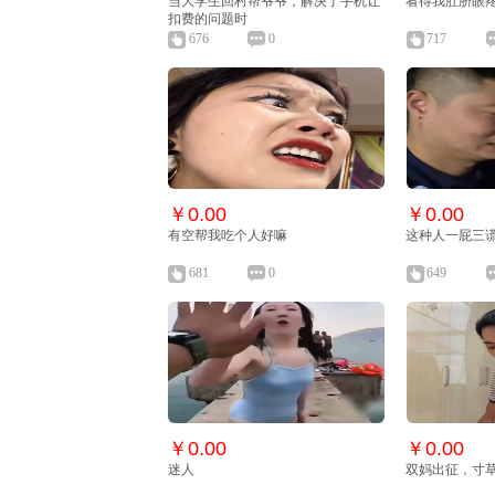
当大学生回村帮爷爷，解决了手机让
看得我肚脐眼
扣费的问题时
676
0
717
￥0.00
￥0.00
有空帮我吃个人好嘛
这种人一屁三
681
0
649
￥0.00
￥0.00
迷人
双妈出征，寸