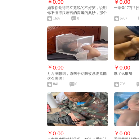
￥0.00
￥0.00
如果你觉得易立竞说的不好笑，说明
一条鱼17万？
你不懂得汉语言的深邃的奥秒，那个
上下五千年的梗，不要太好哟，如果
1687
0
6767
没有点幽默，搞笑的语言素养，根本
写不出这样的段子！[抱拳][抱拳][抱
拳][祈祷]
￥0.00
￥0.00
万万没想到，原来手动防蚊系统竟能
饿了么取餐
这么离谱！
841
0
706
￥0.00
￥0.00