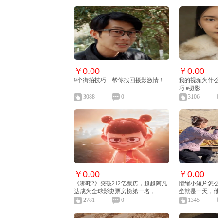
￥0.00
￥0.00
9个街拍技巧，帮你找回摄影激情！
我的视频为什么
巧 #摄影
3088
0
3106
￥0.00
￥0.00
《哪吒2》突破212亿票房，超越阿凡
情绪小短片怎
达成为全球影史票房榜第一名，
坐就是一天，
2781
0
1345