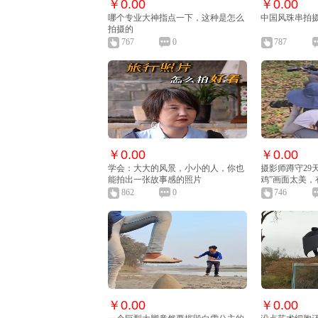
￥0.00
￥0.00
哪个专业大神指点一下，这种是怎么
中国风珠串拍
拍摄的
767
0
787
￥0.00
￥0.00
学会：大大的风景，小小的人，你也
摄影师蹲守29
能拍出一张故事感的照片
鸡”画面太美，
862
0
746
￥0.00
￥0.00