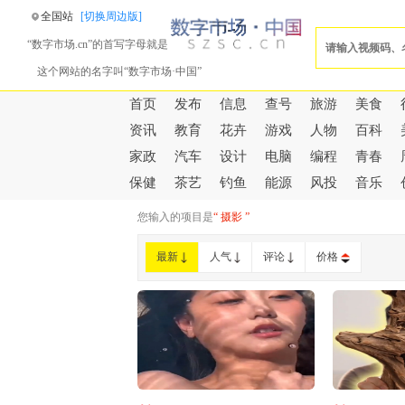
全国站
[切换周边版]
“数字市场.cn”的首写字母就是
这个网站的名字叫“数字市场·中国”
首页
发布
信息
查号
旅游
美食
资讯
教育
花卉
游戏
人物
百科
家政
汽车
设计
电脑
编程
青春
保健
茶艺
钓鱼
能源
风投
音乐
您输入的项目是
“ 摄影 ”
最新
人气
评论
价格