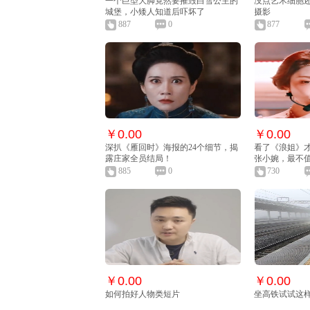
一个巨型大脚竟然要摧毁白雪公主的
没点艺术细胞还
城堡，小矮人知道后吓坏了
摄影
887
0
877
￥0.00
￥0.00
深扒《雁回时》海报的24个细节，揭
看了《浪姐》
露庄家全员结局！
张小婉，最不
885
0
730
￥0.00
￥0.00
如何拍好人物类短片
坐高铁试试这