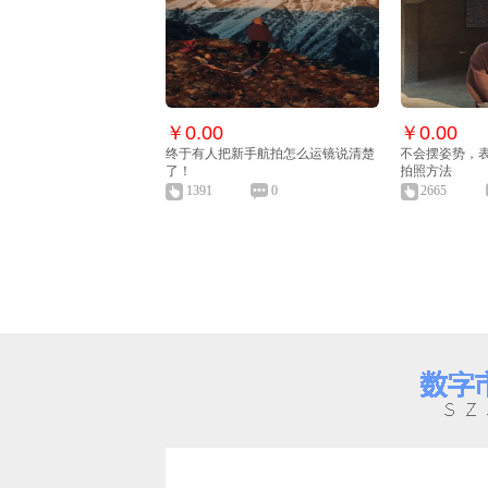
￥0.00
￥0.00
终于有人把新手航拍怎么运镜说清楚
不会摆姿势，
了！
拍照方法
1391
0
2665