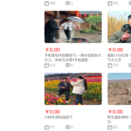
889
0
856
￥0.00
￥0.00
手机慢动作拍摄技巧 一滴水也能拍大
摄影小白狂喜！
片儿，简单又好看#手机摄影
巧大公开
814
0
793
￥0.00
￥0.00
六种常用拍花技巧
野生摄影师的
抖。
971
0
925