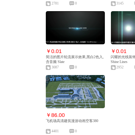
2781
0
3145
￥0.01
￥0.01
简洁的图片轮流展示效果,黑白2色入,
闪耀的光线装饰
含音频 Slate
Shine Lines
3087
0
2952
￥86.00
飞机场高清建筑漫游动画空客380
4401
0