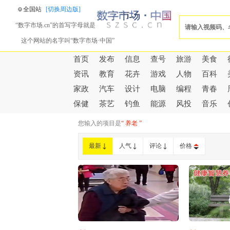
全国站
[切换周边版]
“数字市场.cn”的首写字母就是
这个网站的名字叫“数字市场·中国”
首页
发布
信息
查号
旅游
美食
资讯
教育
花卉
游戏
人物
百科
家政
汽车
设计
电脑
编程
青春
保健
茶艺
钓鱼
能源
风投
音乐
您输入的项目是
“ 养老 ”
最新
人气
评论
价格