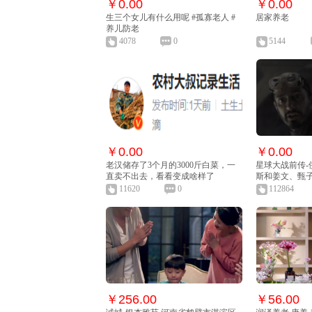
￥0.00
￥0.00
生三个女儿有什么用呢 #孤寡老人 #
居家养老
养儿防老
4078
0
5144
￥0.00
￥0.00
老汉储存了3个月的3000斤白菜，一
星球大战前传-
直卖不出去，看看变成啥样了
斯和姜文、甄
国震撼场景
11620
0
112864
￥256.00
￥56.00