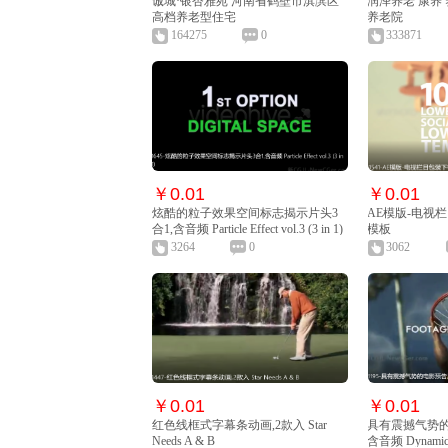
诚城·银杏雅苑 河南省鹤壁市淇滨区
润泽养老 康养
高档养老型住宅
养老院
164275
0
333871
￥0.01
￥0.01
炫酷的粒子效果空间标志揭示片头3
AE模版-电视
合1,含音频 Particle Effect vol.3 (3 in 1)
模板
3264
0
3062
￥0.01
￥0.01
红色线框式字幕条动画,2款入 Star
具有震撼气势的
Needs A & B
含音频 Dynamic 